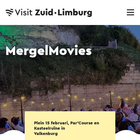
MergelMovies
Plein 15 februari, Par'Course en
Kasteelruïne in
Valkenburg