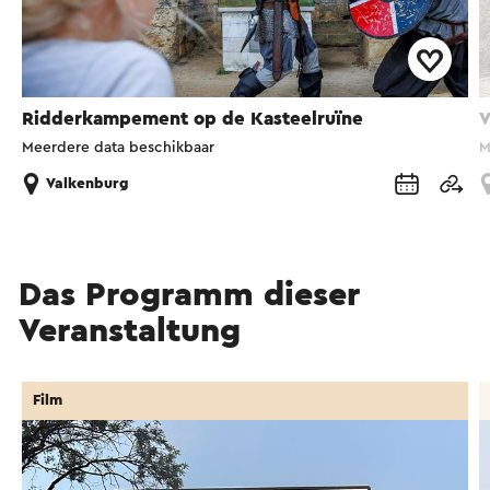
Ridderkampement op de Kasteelruïne
V
Meerdere data beschikbaar
M
Valkenburg
Das Programm dieser
Veranstaltung
Film