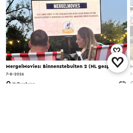
MergelMovies: Binnenstebuiten 2 (NL gesproken)
M
7-8-2026
7
Valkenburg
Diese Seite teilen