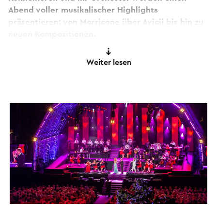
Abend voller musikalischer Highlights
präsentieren: von Morricone über Avicii bis hin zu
neuen Kompositionen.
Genießen Sie erstklassige Musik und kulinarische
Weiter lesen
Catering-Arrangements. Die Show, mit
überraschenden Gastsolisten, wird für
internationale TV-Specials aufgezeichnet. Mit mehr
als 250 Millionen Streams und über 1 Million
Followern ist das Orchester weltweit beliebt.
Die Sommerkonzerte sind Tradition und ziehen
Tausende von Besuchern aus mehr als 25 Ländern
an. Diese Jubiläumsausgabe verspricht ein
spektakulärer Abend voller Gänsehautmomente,
Feierlichkeiten und Limburger Gastfreundschaft
zu werden.