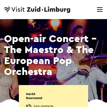
Open-air Concert -
The Maestro & The
European Pop
Orchestra
Markt
Roermond
045-5691476