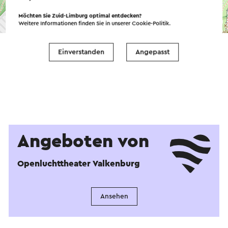
Möchten Sie Zuid-Limburg optimal entdecken?
©
contributors
OpenStreetMap
Weitere Informationen finden Sie in unserer
Cookie-Politik
.
→ Planen Sie Ihre Route
Einverstanden
Angepasst
Angeboten von
Openluchttheater Valkenburg
Ansehen