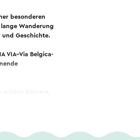
einer besonderen
m lange Wanderung
r und Geschichte.
A VIA–Via Belgica-
nnende
s echten Römern,
hen.