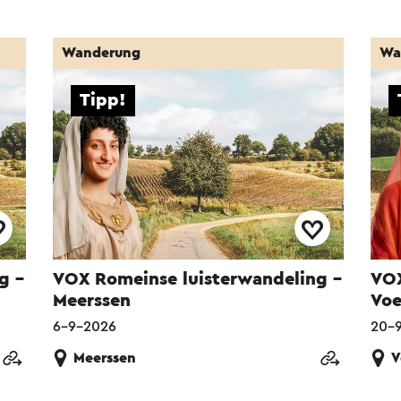
Wanderung
Wa
Tipp!
g -
VOX Romeinse luisterwandeling -
VOX
Meerssen
Voe
6-9-2026
20-
Meerssen
V