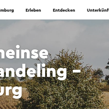
Limburg
Erleben
Entdecken
Unterkünf
einse
andeling -
urg