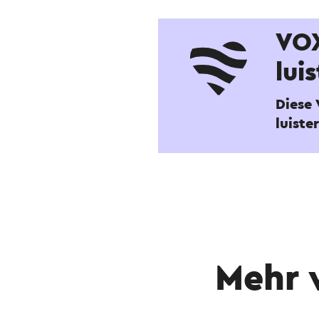
VO
lui
Diese 
luist
Mehr 