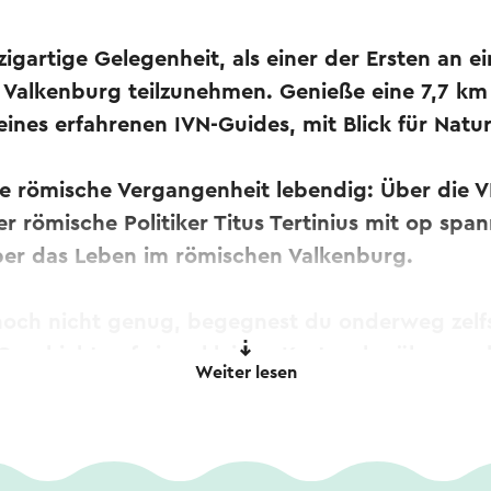
nzigartige Gelegenheit, als einer der Ersten an 
Valkenburg teilzunehmen. Genieße eine 7,7 k
eines erfahrenen IVN-Guides, mit Blick für Natu
e römische Vergangenheit lebendig: Über die VI
 römische Politiker Titus Tertinius mit op spa
er das Leben im römischen Valkenburg.
noch nicht genug, begegnest du onderweg zelf
 Geschichte of einer kleinen Kostprobe überrasc
Weiter lesen