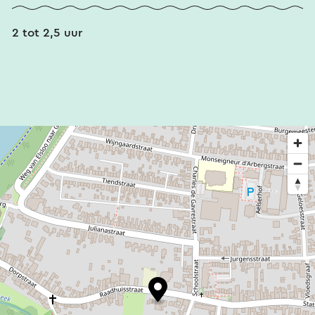
Die Reisekosten betragen:
2 tot 2,5 uur
Erwachsene: 13,50 € pro Person.
Kinder 6 bis 12 Jahre: 8,50 € pro Person.
Kinder bis 6 Jahre: frei.
Sie können an jedem Wochentag beginnen.
Gestartet werden kann ab 10:00 Uhr, letzte
Startzeit: 15:30 Uhr. Der Schlüssel von Elsloo
wurde in Zusammenarbeit zwischen der Tourist
Working Group Maaskentj, der Gemeinde Stein,
Visit Zuid-Limburg und Buiten Zinnen erstellt.
Dieser Text wurde mit Hilfe eines Online-
Übersetzungsdienstes automatisch übersetzt.