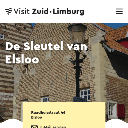
De Sleutel van
Elsloo
Raadhuisstraat 46
Elsloo
E-Mail senden