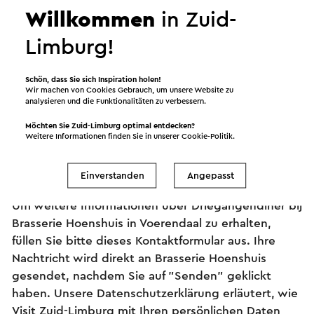
Willkommen
in Zuid-
Limburg!
Schön, dass Sie sich Inspiration holen!
Wir machen von Cookies Gebrauch, um unsere Website zu
analysieren und die Funktionalitäten zu verbessern.
Information und Buchung
Möchten Sie Zuid-Limburg optimal entdecken?
Weitere Informationen finden Sie in unserer
Cookie-Politik
.
Einverstanden
Angepasst
Stellen Sie Ihre Frage an Brasserie Hoenshuis
Um weitere Informationen über Driegangendiner bij
Brasserie Hoenshuis in Voerendaal zu erhalten,
füllen Sie bitte dieses Kontaktformular aus. Ihre
Nachtricht wird direkt an Brasserie Hoenshuis
gesendet, nachdem Sie auf "Senden" geklickt
haben. Unsere Datenschutzerklärung erläutert, wie
Visit Zuid-Limburg mit Ihren persönlichen Daten