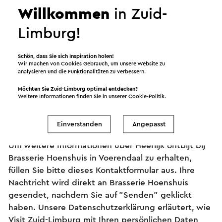
Willkommen
in Zuid-
Limburg!
Schön, dass Sie sich Inspiration holen!
Wir machen von Cookies Gebrauch, um unsere Website zu
analysieren und die Funktionalitäten zu verbessern.
Information und Buchung
Möchten Sie Zuid-Limburg optimal entdecken?
Weitere Informationen finden Sie in unserer
Cookie-Politik
.
Einverstanden
Angepasst
Stellen Sie Ihre Frage an Brasserie Hoenshuis
Um weitere Informationen über Heerlijk ontbijt bij
Brasserie Hoenshuis in Voerendaal zu erhalten,
füllen Sie bitte dieses Kontaktformular aus. Ihre
Nachtricht wird direkt an Brasserie Hoenshuis
gesendet, nachdem Sie auf "Senden" geklickt
haben. Unsere Datenschutzerklärung erläutert, wie
Visit Zuid-Limburg mit Ihren persönlichen Daten