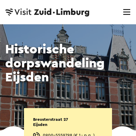
Historische
dorpswandeling
Eijsden
Breusterstraat 27
Eijsden
0900-5559798 (€ 1,- p.g. )