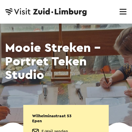
Mooie Streken -
Portret Teken
Studio
Wilhelminastraat 53
Epen
E-Mail senden