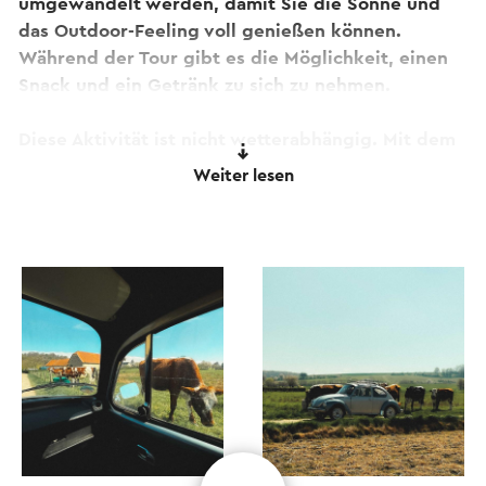
umgewandelt werden, damit Sie die Sonne und
das Outdoor-Feeling voll genießen können.
Während der Tour gibt es die Möglichkeit, einen
Snack und ein Getränk zu sich zu nehmen.
Diese Aktivität ist nicht wetterabhängig. Mit dem
einfachen Faltdach können Sie das Wetter voll
Weiter lesen
ausnutzen. Es gibt eine festgelegte Route, und
jeder bekommt eine lustige Aufgabe auf dem
Weg. Steigen Sie also ein und machen Sie sich
bereit für eine unvergessliche nostalgische Fahrt!