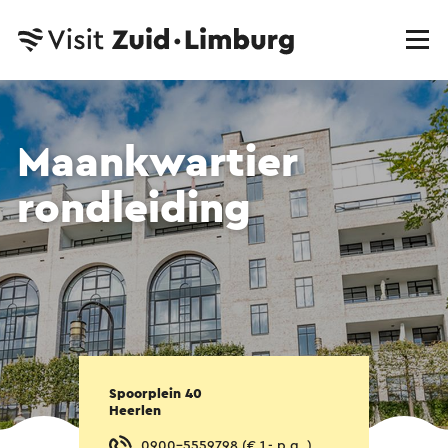
Maankwartier
rondleiding
Spoorplein 40
Heerlen
0900-5559798 (€ 1,- p.g. )