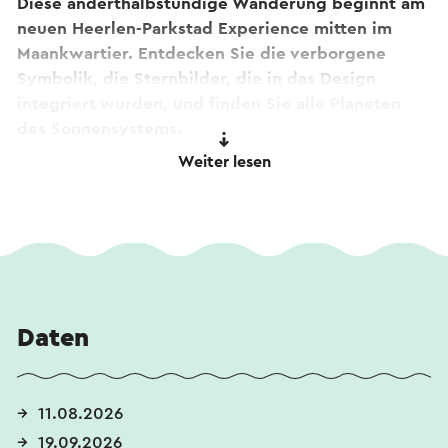
Diese anderthalbstündige Wanderung beginnt am
neuen Heerlen-Parkstad Experience mitten im
Maankwartier. Entdecken Sie die verborgene
Symbolik, die Sternbilder, die in das Design
integriert wurden, und finden Sie alle Planeten
des Sonnensystems.
Weiter lesen
Dieser Text wurde mit Hilfe eines Online-
Übersetzungsdienstes automatisch übersetzt.
Daten
11.08.2026
19.09.2026