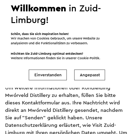
Willkommen
in Zuid-
Limburg!
Schön, dass Sie sich Inspiration holen!
Wir machen von Cookies Gebrauch, um unsere Website zu
analysieren und die Funktionalitäten zu verbessern.
Information und Buchung
Möchten Sie Zuid-Limburg optimal entdecken?
Weitere Informationen finden Sie in unserer
Cookie-Politik
.
Einverstanden
Angepasst
Stellen Sie Ihre Frage an Mwórveld Distillery
Um weitere Informationen über Rondleiding
Mwórveld Distillery zu erhalten, füllen Sie bitte
dieses Kontaktformular aus. Ihre Nachtricht wird
direkt an Mwórveld Distillery gesendet, nachdem
Sie auf "Senden" geklickt haben. Unsere
Datenschutzerklärung erläutert, wie Visit Zuid-
Limburg mit Ihren persönlichen Daten umgeht. Um