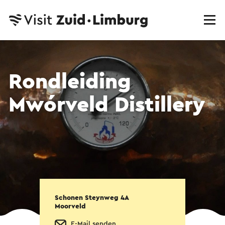
Rondleiding
Mwórveld Distillery
Schonen Steynweg 4A
Moorveld
E-Mail senden