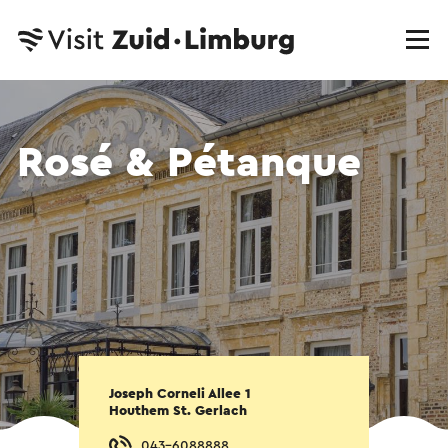
Rosé & Pétanque
Joseph Corneli Allee 1
Houthem St. Gerlach
043-6088888