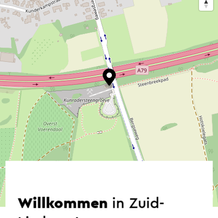
©
contributors
OpenStreetMap
Willkommen
in Zuid-
→ Planen Sie Ihre Route