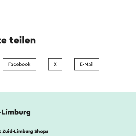
te teilen
Facebook
X
E-Mail
it Zuid-Limburg Shops