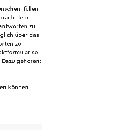
nschen, füllen
rt nach dem
eantworten zu
öglich über das
orten zu
aktformular so
. Dazu gehören:
chen können