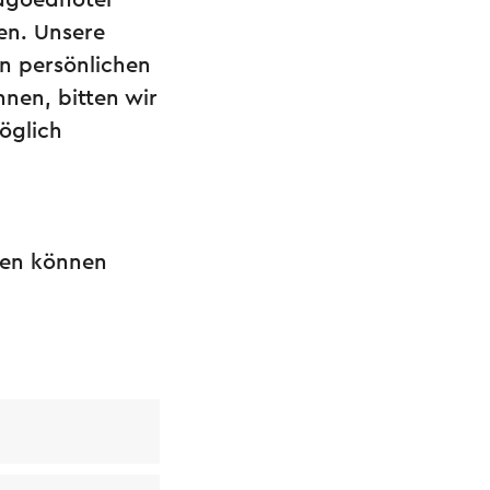
ndgoedhotel
en. Unsere
en persönlichen
nen, bitten wir
öglich
chen können