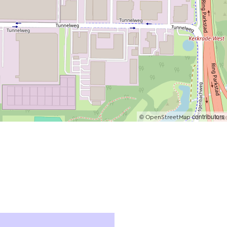
©
contributors
OpenStreetMap