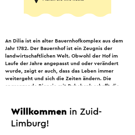
An Dilia ist ein alter Bauernhofkomplex aus dem
Jahr 1782. Der Bauernhof ist ein Zeugnis der
landwirtschaftlichen Welt. Obwohl der Hof im
Laufe der Jahre angepasst und oder verändert
wurde, zeigt er auch, dass das Leben immer
weitergeht und sich die Zeiten ändern. Die
angrenzende Biopsie mit Ruhebank schafft die
Verbindung zwischen Natur und menschlicher
Arbeit. Hier findet der Besucher Ruhe und
Zufriedenheit mit sich und der Natur.
Willkommen
in Zuid-
Limburg!
Dieser Text wurde mit Hilfe eines Online-
Übersetzungsdienstes automatisch übersetzt.