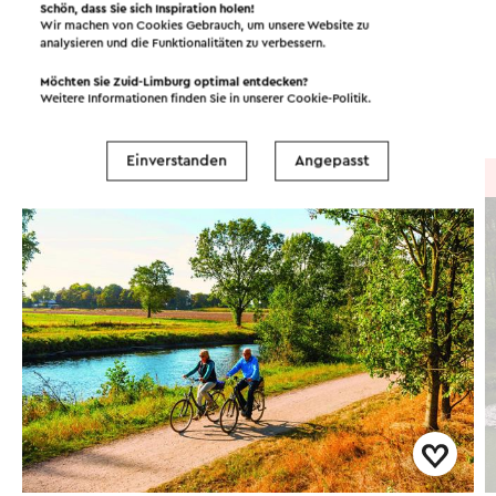
Schön, dass Sie sich Inspiration holen!
Wir machen von Cookies Gebrauch, um unsere Website zu
analysieren und die Funktionalitäten zu verbessern.
Möchten Sie Zuid-Limburg optimal entdecken?
Routen in der Region
Weitere Informationen finden Sie in unserer
Cookie-Politik
.
Einverstanden
Angepasst
Radtour
→ 197,3 km