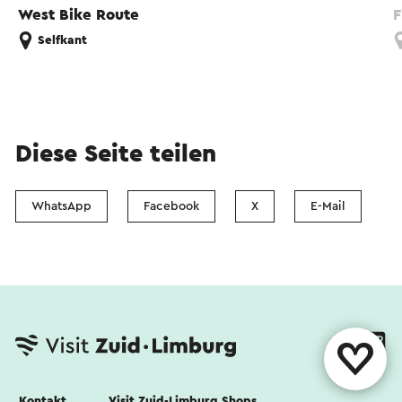
West Bike Route
F
Selfkant
Diese Seite teilen
WhatsApp
Facebook
X
E-Mail
Kontakt
Visit Zuid-Limburg Shops