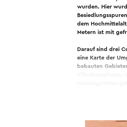
wurden. Hier wurd
Besiedlungsspuren
dem Hochmittelalt
Metern ist mit gef
Darauf sind drei C
eine Karte der Umg
bebauten Gebieten
Villenkomplexen, 
Messingplatten ge
Gemeindenamen auf
Zwischen 54 v. Chr
Blütezeit lag zwis
Tongeren, Maastri