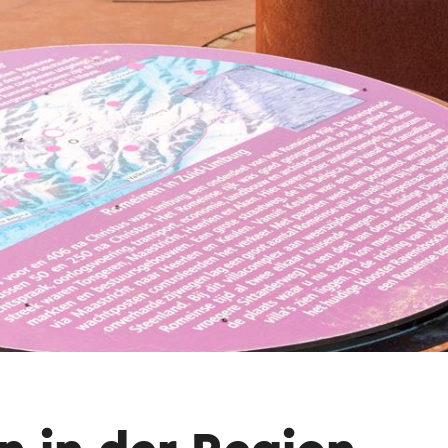
 umfassten. Eine Hauptstraße, die Via Belgica,
aastricht nach Heerlen und Köln.
ebenstraßen lagen zahlreiche römische Villen, w
land. Schon zur Römerzeit gab es hier zwei sic
r Stelle aus konnte man vor 1800 Jahren mehrere
igen Klosters Ravensbosch befand sich wahrsche
 Hilfe eines Online-Übersetzungsdienstes automatisch ü