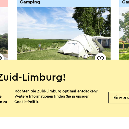
Camping
Ca
Camping Mareveld
Cam
Zuid-Limburg!
Maa
Schimmert
Möchten Sie Zuid-Limburg optimal entdecken?
V
e
Weitere Informationen finden Sie in unserer
Einver
n zu
Cookie-Politik
.
Mehr sehen