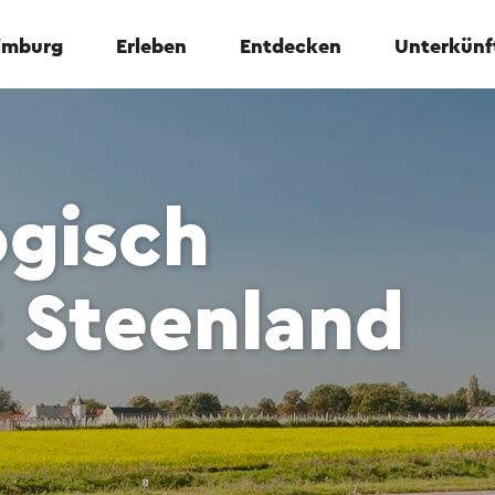
Limburg
Erleben
Entdecken
Unterkünf
ogisch
 Steenland