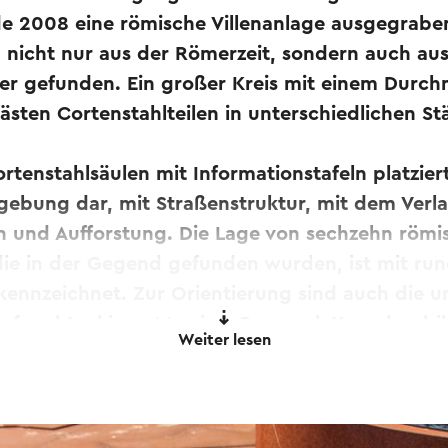
e 2008 eine römische Villenanlage ausgegrab
 nicht nur aus der Römerzeit, sondern auch aus
er gefunden. Ein großer Kreis mit einem Durc
rästen Cortenstahlteilen in unterschiedlichen S
ortenstahlsäulen mit Informationstafeln platziert
ebung dar, mit Straßenstruktur, mit dem Verla
 und Aufforstung. Die Lage von sechzehn römi
die in der Gegend gefunden wurden, ist mit ru
kennzeichnet. Zur Orientierung sind auch die 
 rechteckigen Messing-Gravurplatten abgebil
Weiter lesen
. und 406 n. Chr. war Limburg Teil des Römisch
chen 50 und 250 n. Chr. Römische Städte in die
cht, Heerlen und Aachen, die Tempel, Badehäus