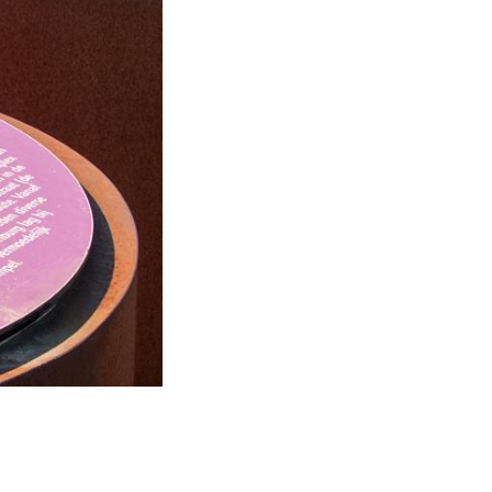
 verlief von der
ie hier bei der
h kreuzende
 Villen sehen. In
inlich ein
bersetzt.