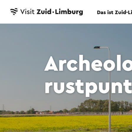
Das ist Zuid-
Archeol
rustpunt