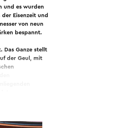
en und es wurden
 der Eisenzeit und
hmesser von neun
tärken bespannt.
. Das Ganze stellt
uf der Geul, mit
schen
nden
umliegenden
det.
en Reiches. Ihre
ser Region waren
er, Märkte und