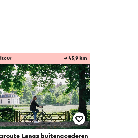
dtour
→ 45,9 km
tsroute Langs buitengoederen