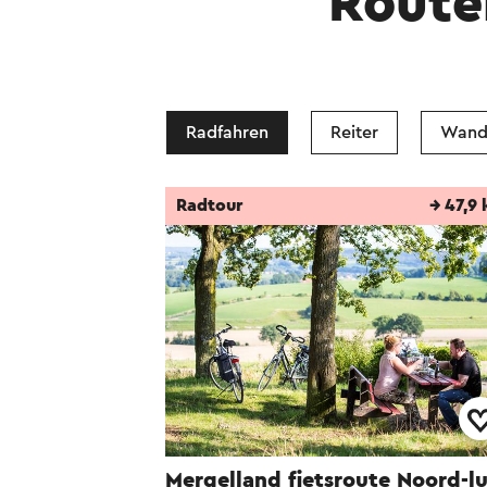
Route
Radfahren
Reiter
Wand
Radtour
→ 47,9
Mergelland fietsroute Noord-l