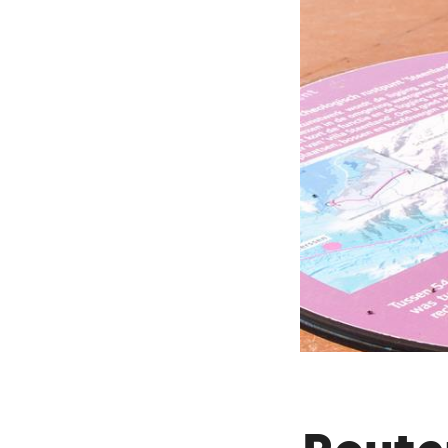
Verwaltungsgebäude
Kanalküste über M
An unbefestigten N
Villenanlage Steen
Straßen. Von diese
der Nähe des heut
römischer Tempel.
Dieser Text wurde mit