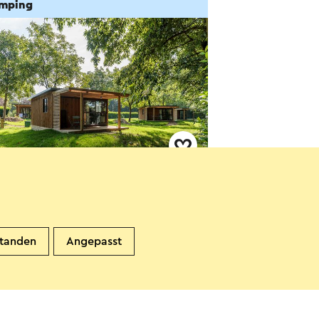
mping
ping Valkenburg -
stricht
alkenburg
standen
Angepasst