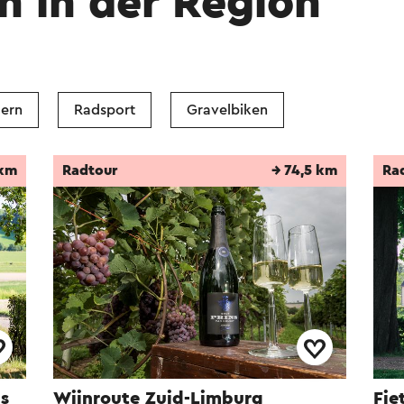
n in der Region
ern
Radsport
Gravelbiken
 km
Radtour
→ 74,5 km
Ra
us
Wijnroute Zuid-Limburg
Fie