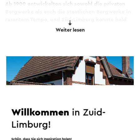
Ab 1900 entwickelten sich sowohl die privaten
Bergwerke als auch die staatlichen Bergwerke in
rasantem Tempo, und Süd-Limburg konnte bald
nicht mehr genügend Arbeitskräfte zur Verfügung
Weiter lesen
stellen.
Die Folge ist ein Zuzug von Arbeitern aus aller
Welt, der die Bevölkerungszahlen in den alten
Bergbaudörfern explosionsartig ansteigen lässt.
Große Wohnbauprojekte werden begonnen, um
die Bergarbeiterfamilien, die bekannten
Bergmannskolonien, unterzubringen.
Sie entstehen meist in einiger Entfernung von den
Willkommen
in Zuid-
bestehenden Dorfkernen. Nicht nur, weil das Land
dort billiger ist, sondern auch, weil die
Limburg!
einflussreiche Kirche das seltsame
Bergarbeitervolk zunächst nicht mag.
Schön, dass Sie sich Inspiration holen!