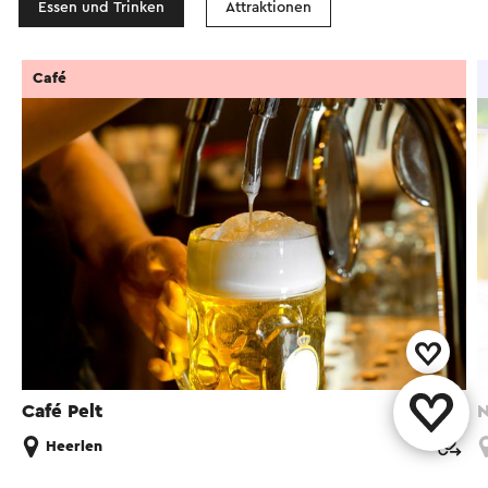
Essen und Trinken
Attraktionen
abgerissen.
Mit der Zeit schwindet der Einheitsbrei, weil jeder
Café
Haus und Garten nach eigenem Geschmack und
Budget etwas hinzufügt. Da die Häuser klein sind,
werden auf den Grundstücken auch die
notwendigen Anbauten und Nebengebäude
errichtet.
Trotzdem sind dank der Zusammenarbeit mit der
Gemeinde hier und da einige ursprüngliche
Elemente zurückgekehrt. Das betrifft Dinge wie
Fensterrahmen, Stirnbretter und die
charakteristischen Ziegeldächer.
Café Pelt
N
Alles in allem bleibt Leenhof ein erkennbares und
Heerlen
besonderes Stück Bergbaugeschichte, das jeder
Architekturbegeisterte erleben sollte. Nicht