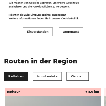
Wir machen von Cookies Gebrauch, um unsere Website zu
analysieren und die Funktionalitäten zu verbessern.
Gut laufen die sogenannten Oranje-Nassau-Minen
der Gebrüder Honigmann. 1904, fünf Jahre
Möchten Sie Zuid-Limburg optimal entdecken?
Weitere Informationen finden Sie in unserer
Cookie-Politik
.
nachdem der O.-N. Ich habe meine in Heerlen ihre
Pforten geöffnet, die O.-N. Mine II am Schaesberg
Einverstanden
Angepasst
produktionsbereit.
Die auf. Minen bauen Minenkolonien in Heerlen
und Schaesberg. Die Knappenkolonie Leenhof
wurde zwischen 1905 und 1918 phasenweise
Routen in der Region
gegründet. In den Phasen I bis IV werden die
Häuser noch in Blöcken entlang eines geradlinigen
Straßenmusters gebaut.
Radfahren
Mountainbike
Wandern
Als zwischen 1914 und 1918 die „Woninggroep
Schaesberg“ südlich der Bahnlinie gebaut wird,
Radtour
→ 8,0 km
entsteht jedoch ein gemütliches Dorf mit den
unterschiedlichsten Haustypen, gruppiert auf