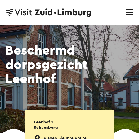
Beschermd
dorpsgezicht
Leenhof
Leenhof 1
Schaesberg
Planen Sie Ihre Route