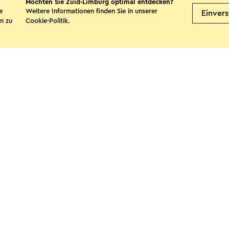
Möchten Sie Zuid-Limburg optimal entdecken?
e
Weitere Informationen finden Sie in unserer
Einver
n zu
Cookie-Politik
.
te teilen
Facebook
X
E-Mail