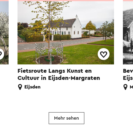
Fietsroute Langs Kunst en
Bev
Cultuur in Eijsden-Margraten
Eij
Eijsden
M
Mehr sehen