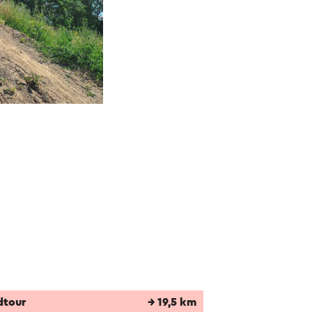
dtour
→ 19,5 km