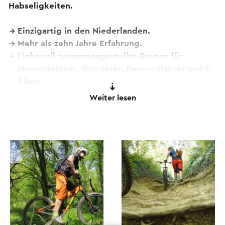
Habseligkeiten.
Einzigartig in den Niederlanden.
Mehr als zehn Jahre Erfahrung.
Liebevoll zusammengestellte Routen für
Mountainbiker, Wanderer, Rennradfahrer und E-
Biker.
Zwei Übernachtungen unterwegs sind inklusive
Weiter lesen
Frühstück inklusive.
Gepäcktransport.
Leihausrüstung für GPS. Super einfach zu
bedienen, jeder kann es tun.
Radfahren Benelux
Biking Benelux konzentriert sich auf einzelne
Teilnehmer, also keine Massenzahlen. Auf der
Website finden Sie alle Startdaten und
Reiseinformationen.