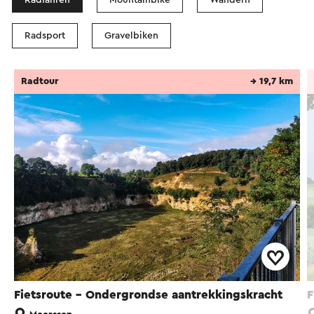
Radsport
Gravelbiken
Radtour
→ 19,7 km
Fietsroute - Ondergrondse aantrekkingskracht
F