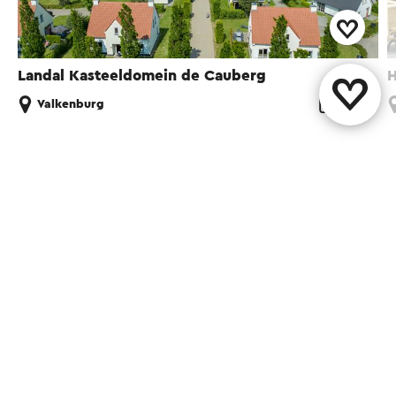
Landal Kasteeldomein de Cauberg
H
Valkenburg
Diese Seite teilen
WhatsApp
Facebook
X
E-Mail