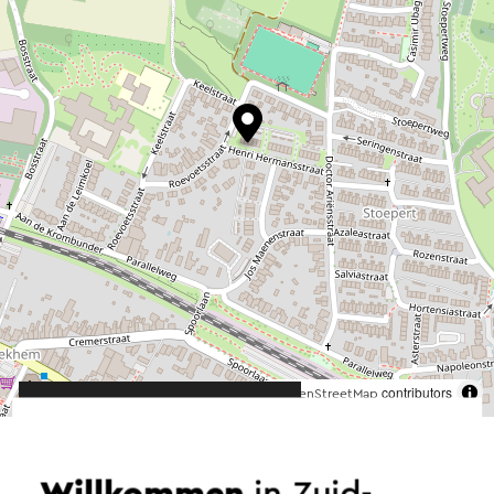
©
contributors
OpenStreetMap
→ Planen Sie Ihre Route