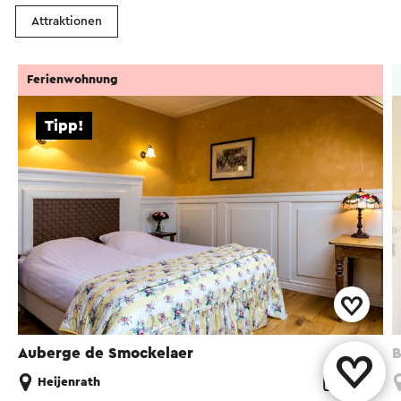
Attraktionen
Ferienwohnung
Tipp!
Auberge de Smockelaer
B
Heijenrath