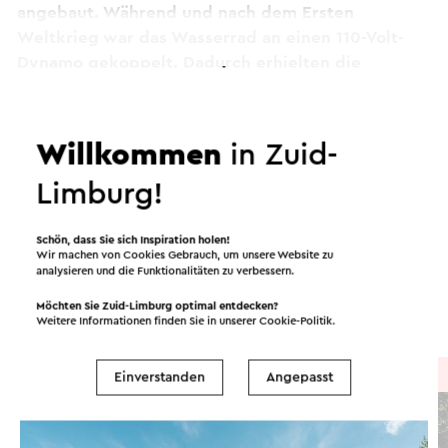
angebaut. Während und nach dem Ersten
Weltkrieg war das Wasserrad an einen 110-Volt-
Dynamo gekoppelt. Dadurch erhielten die
umliegenden Häuser elektrisches Licht.
Weiter lesen
Zu Beginn des 20. Jahrhunderts wurden nur
Willkommen
in Zuid-
Backrochen und Futtergetreide gemahlen. Der
Routen in der Region
Limburg!
Mechanismus für die Ölmühle war inzwischen
entfernt worden. Mit dem Tod des Müllers im Jahr
1962 verschwand die Mühlenfunktion. Ab 1980
Schön, dass Sie sich Inspiration holen!
Wir machen von Cookies Gebrauch, um unsere Website zu
Radfahren
Laufen
Wandern
wurde die Mühle komplett renoviert und als
analysieren und die Funktionalitäten zu verbessern.
Wohnhaus genutzt.
Möchten Sie Zuid-Limburg optimal entdecken?
Radsport
Gravelbiken
Dieser Text wurde mit Hilfe eines Online-
Weitere Informationen finden Sie in unserer
Cookie-Politik
.
Übersetzungsdienstes automatisch übersetzt.
Radtour
→ 101,3 km
Einverstanden
Angepasst