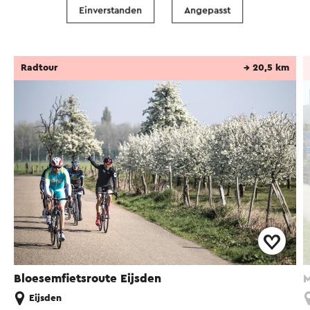
Einverstanden
Angepasst
Radsport
Radtour
→ 20,5 km
Bloesemfietsroute Eijsden
M
Eijsden