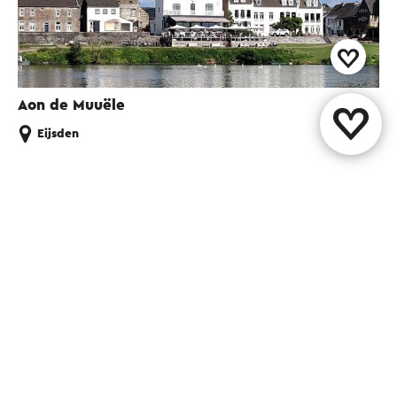
Aon de Muuële
Eijsden
Diese Seite teilen
WhatsApp
Facebook
X
E-Mail