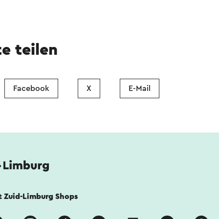
te teilen
Facebook
X
E-Mail
it Zuid-Limburg Shops