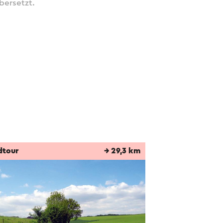
bersetzt.
dtour
→ 29,3 km