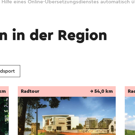
 Hilfe eines Online-Übersetzungsdienstes automatisch ü
n in der Region
dsport
 km
Radtour
→ 54,0 km
Ra