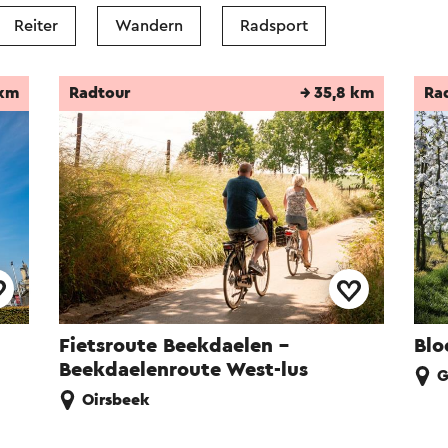
Reiter
Wandern
Radsport
 km
Radtour
→ 35,8 km
Ra
Fietsroute Beekdaelen -
Blo
Beekdaelenroute West-lus
G
Oirsbeek