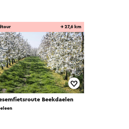
dtour
→ 27,6 km
esemfietsroute Beekdaelen
eleen