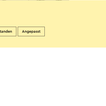
standen
Angepasst
 De Korenwolf
uth