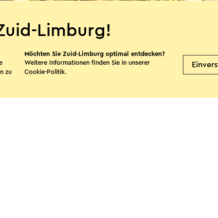
Zuid-Limburg!
Möchten Sie Zuid-Limburg optimal entdecken?
e
Weitere Informationen finden Sie in unserer
Einver
n zu
Cookie-Politik
.
Bed & Breakfast in de brocante
B&B
tuin
P
Munstergeleen
te teilen
Facebook
X
E-Mail