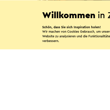
Willkommen
in 
Schön, dass Sie sich Inspiration holen!
Wir machen von Cookies Gebrauch, um unser
Website zu analysieren und die Funktionalitäte
Hanna Hoes
verbessern.
Sweikhuizen
Diese Sei
WhatsApp