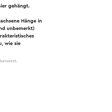
ier gehängt.
ewachsene Hänge in
eind unbemerkt)
akteristisches
, wie sie
bersetzt.