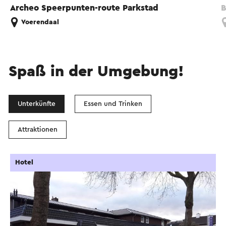
Archeo Speerpunten-route Parkstad
B
Voerendaal
Spaß in der Umgebung!
Unterkünfte
Essen und Trinken
Attraktionen
Hotel