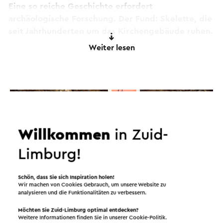
Eine so reiche Geschichte erfordert
archäologische Forschung. Der Fund: Skelette, die
seit Jahrhunderten um das Kirchengebäude ruhen.
Darunter auch der Riese von Brunssum, der seinen
Weiter lesen
Spitznamen seiner Größe verdankt.
Dieser Text wurde mit Hilfe eines Online-
Übersetzungsdienstes automatisch übersetzt.
Willkommen
in Zuid-
Limburg!
Schön, dass Sie sich Inspiration holen!
Wir machen von Cookies Gebrauch, um unsere Website zu
analysieren und die Funktionalitäten zu verbessern.
Möchten Sie Zuid-Limburg optimal entdecken?
Weitere Informationen finden Sie in unserer
Cookie-Politik
.