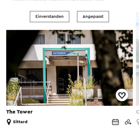
Einverstanden
Angepasst
Hotel
The Tower
C
Sittard