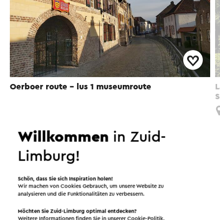
Oerboer route – lus 1 museumroute
L
S
Moorveld
Willkommen
in Zuid-
Limburg!
Spaß in der Umgebung!
Schön, dass Sie sich Inspiration holen!
Wir machen von Cookies Gebrauch, um unsere Website zu
Unterkünfte
Essen und Trinken
analysieren und die Funktionalitäten zu verbessern.
Möchten Sie Zuid-Limburg optimal entdecken?
Attraktionen
Weitere Informationen finden Sie in unserer
Cookie-Politik
.