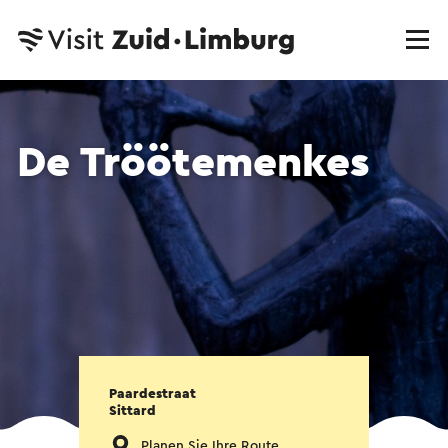
De Tröötemenkes
Paardestraat
Sittard
Planen Sie Ihre Route