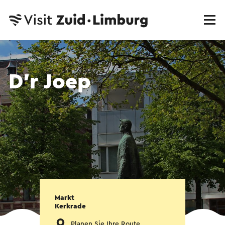
D’r Joep
Markt
Kerkrade
Planen Sie Ihre Route