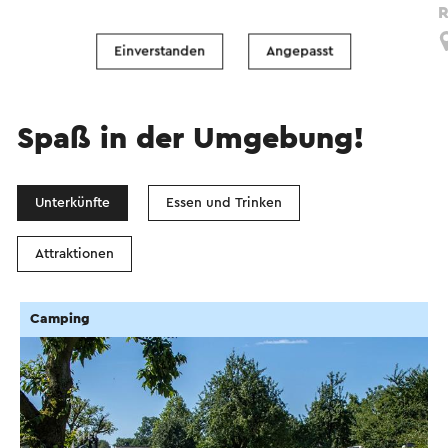
80 Jaar bevrijdingsroute Zuid-Limburg
R
Margraten
Einverstanden
Angepasst
Spaß in der Umgebung!
Unterkünfte
Essen und Trinken
Attraktionen
Camping