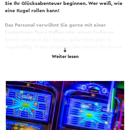
Sie Ihr Glücksabenteuer beginnen. Wer weiß, wie
eine Kugel rollen kann!
Das Personal verwöhnt Sie gerne mit einer
kostenlosen Tasse Kaffee oder einem leckeren
Snack während des Spiels. Außerdem gibt es
regelmäßig Gratis-Aktionen, bei denen Sie etwas
Besonderes gewinnen können.
Weiter lesen
Von einem lustigen Bingo-Nachmittag bis zum
Glücksrad oder einer der vielen anderen Aktionen.
Mehr Infos zu den Aktionen finden Sie auf der
Website.
Es ist immer etwas los im Fair Play Casino!