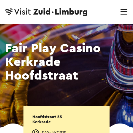
Fair Play Casino
Kerkrade
Hoofdstraat
Hoofdstraat 55
Kerkrade
045-5671010