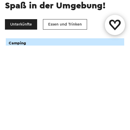
Spaß in der Umgebung!
Unterkünfte
Essen und Trinken
Camping