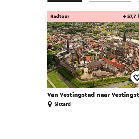
Radtour
→ 57,7
Van Vestingstad naar Vestings
Sittard