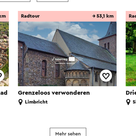
 km
Radtour
→ 53,1 km
Ra
tad
Grenzeloos verwonderen
Dri
Limbricht
S
Mehr sehen