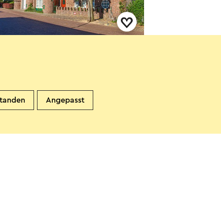
 Casa Mia Sittard
ittard
standen
Angepasst