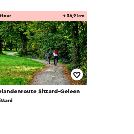
dtour
→ 36,9 km
elandenroute Sittard-Geleen
ittard