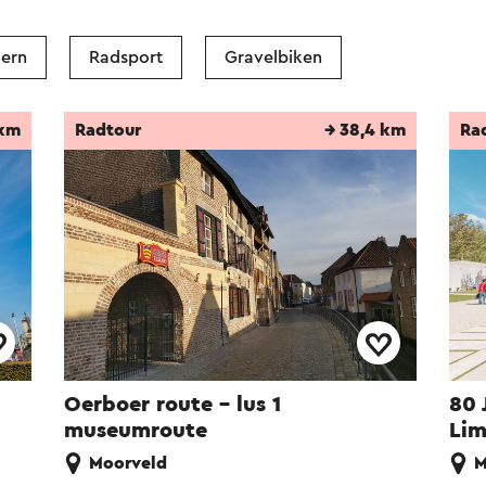
ern
Radsport
Gravelbiken
 km
Radtour
→ 38,4 km
Ra
Oerboer route – lus 1
80 
museumroute
Li
Moorveld
M