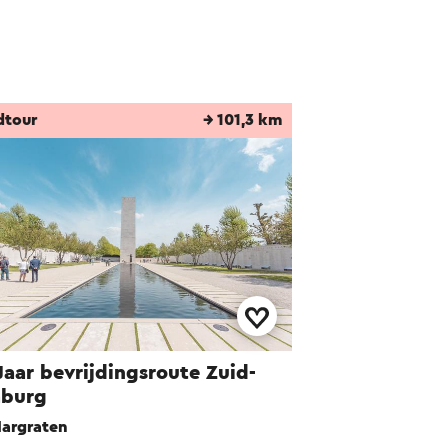
dtour
→ 101,3 km
Jaar bevrijdingsroute Zuid-
mburg
argraten