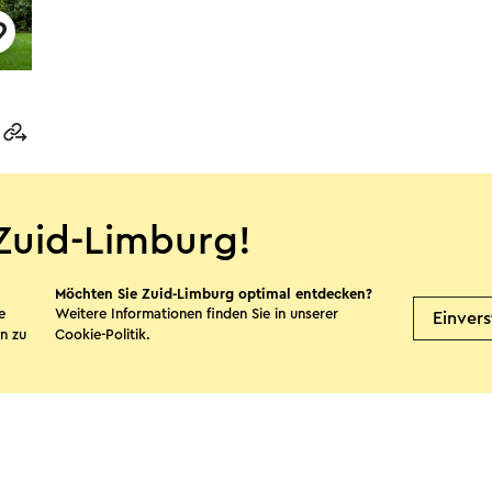
Zuid-Limburg!
te teilen
Möchten Sie Zuid-Limburg optimal entdecken?
e
Weitere Informationen finden Sie in unserer
Einver
n zu
Cookie-Politik
.
Facebook
X
E-Mail