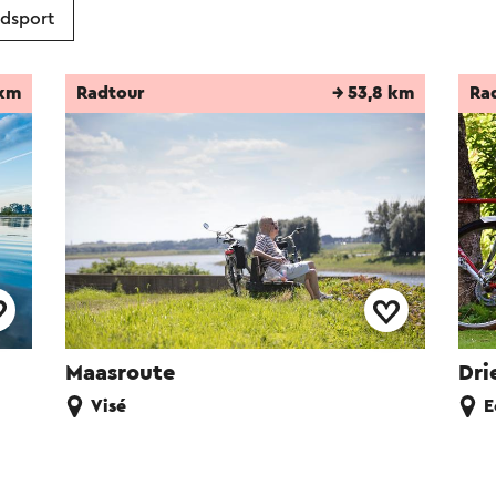
dsport
 km
Radtour
→ 53,8 km
Ra
Maasroute
Dri
Visé
E