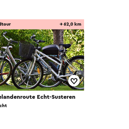
dtour
→ 62,0 km
elandenroute Echt-Susteren
cht