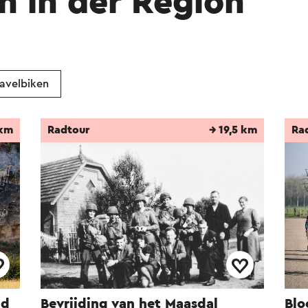
n in der Region
avelbiken
 km
Radtour
→ 19,5 km
Ra
ud
Bevrijding van het Maasdal
Blo