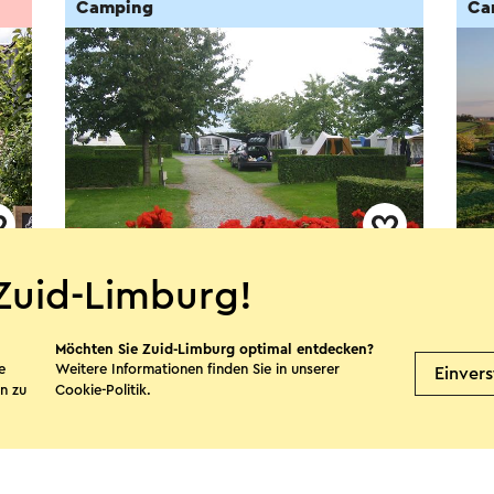
Camping
Ca
Riva Rekreatie
Lan
Zuid-Limburg!
Sint-Geertruid
S
Möchten Sie Zuid-Limburg optimal entdecken?
e
Weitere Informationen finden Sie in unserer
Einver
n zu
Cookie-Politik
.
Mehr sehen