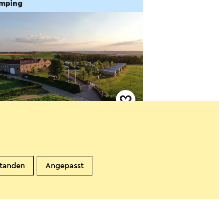
mping
dgoed Moerslag
int-Geertruid
standen
Angepasst