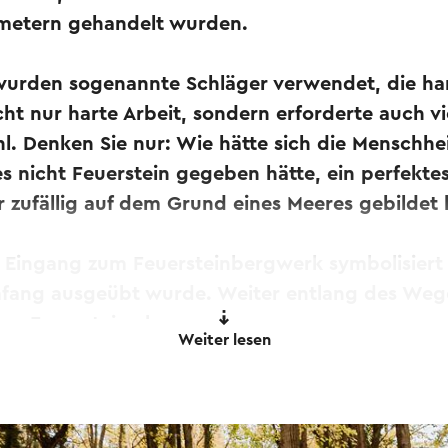
metern gehandelt wurden.
wurden sogenannte Schläger verwendet, die har
ht nur harte Arbeit, sondern erforderte auch vi
l. Denken Sie nur: Wie hätte sich die Menschhei
s nicht Feuerstein gegeben hätte, ein perfektes
 zufällig auf dem Grund eines Meeres gebildet 
Eingang zum Feuersteinbergwerk symbolisiert di
fang ausgeübt wurde. Weiter entlang des Wege
ze Feuersteine hervor.
Weiter lesen
Stücke am Boden sind Überbleibsel der verarbei
tasie kann man immer noch das Geräusch der 
hohen Tönen, wie mystische Musik...