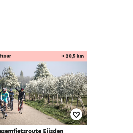
dtour
→ 20,5 km
esemfietsroute Eijsden