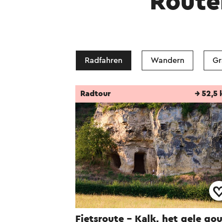
Route
Radfahren
Wandern
Gr
Radtour
→ 52,5
Fietsroute - Kalk, het gele go