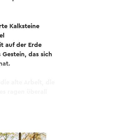
te Kalksteine
el
t auf der Erde
 Gestein, das sich
hat.
e alte Arbeit, die
s ragen überall
tenden Industrie.
zermalmenden