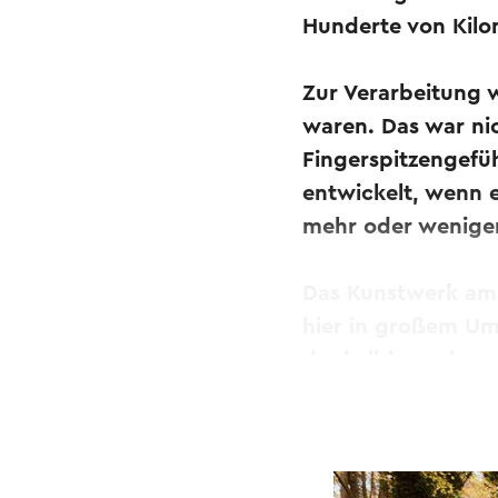
Hunderte von Kilo
Zur Verarbeitung 
waren. Das war nic
Fingerspitzengefüh
entwickelt, wenn e
mehr oder weniger
Das Kunstwerk am 
hier in großem Um
dunkelblau-schwar
Die vielen weißen 
Mit ein wenig Fan
Steine hören, mit 