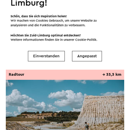
Limburg!
Während rund 120 Menschen unterirdisch Pilze
sammelten, stürzte ein Teil des Steinbruchs ein.
Schön, dass Sie sich Inspiration holen!
Wir machen von Cookies Gebrauch, um unsere Website zu
Achtzehn Menschen kamen während der
analysieren und die Funktionalitäten zu verbessern.
Weiter lesen
Roosburg-Katastrophe im Steinbruch ums Leben,
Möchten Sie Zuid-Limburg optimal entdecken?
woraufhin die Pilzfarm endgültig geschlossen
Weitere Informationen finden Sie in unserer
Cookie-Politik
.
wurde. Die betrauerten Toten und die verlorenen
Routen in der Region
Werkstätten hinterließen im nahe gelegenen Dorf
Einverstanden
Angepasst
Zichen eine große Narbe.
Radtour
→ 33,3 km
Rückblickend hatten die Kinderzimmerdecken
eine zu große Spannweite und der Fels an dieser
Stelle war zu weich, um einen stabilen Raum zu
bilden.
Überlebende sollen Tage zuvor knisternde
Geräusche gehört haben, weshalb einige den
Steinbruch nicht betraten. 1960 wurde dem