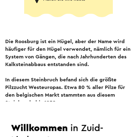
Die Roosburg ist ein Hügel, aber der Name wird
häufiger für den Hügel verwendet, nämlich für ein
System von Gängen, die nach Jahrhunderten des
Kalksteinabbaus entstanden sind.
In diesem Steinbruch befand sich die größte
Pilzzucht Westeuropas. Etwa 80 % aller Pilze für
den belgischen Markt stammten aus diesem
Steinbruch, bis 1958…
In diesem Schicksalsjahr wurde wenige Tage vor
Weihnachten am 23. Dezember wie jedes Jahr eine
Willkommen
in Zuid-
Spitzenproduktion für die Feiertage gespielt.