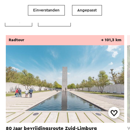
Radfahren
Mountainbike
Wandern
Einverstanden
Angepasst
Radsport
Gravelbiken
Radtour
→ 101,3 km
80 Jaar bevrijdingsroute Zuid-Limburg
W