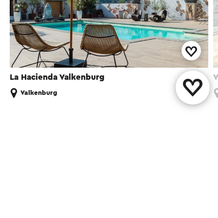
La Hacienda Valkenburg
V
Valkenburg
Diese Seite teilen
WhatsApp
Facebook
X
E-Mail