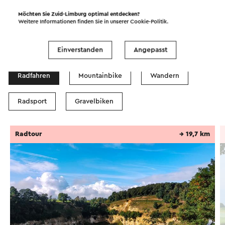
Möchten Sie Zuid-Limburg optimal entdecken?
Weitere Informationen finden Sie in unserer
Cookie-Politik
.
Routen in der Region
Einverstanden
Angepasst
Radfahren
Mountainbike
Wandern
Radsport
Gravelbiken
Radtour
→ 19,7 km