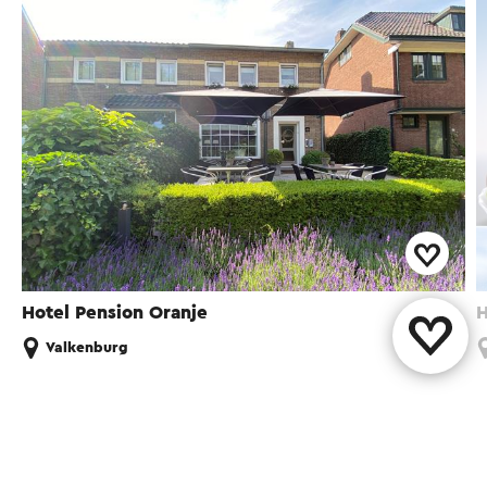
Hotel Pension Oranje
H
Valkenburg
Diese Seite teilen