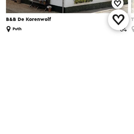
B&B De Korenwolf
T
Puth
Diese Seite teilen
WhatsApp
Facebook
X
E-Mail