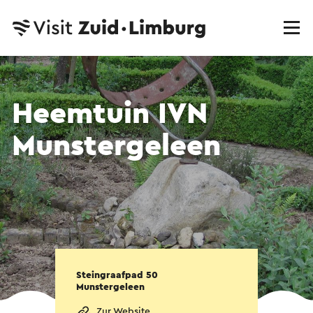
Heemtuin IVN
Munstergeleen
Steingraafpad 50
Munstergeleen
Zur Website