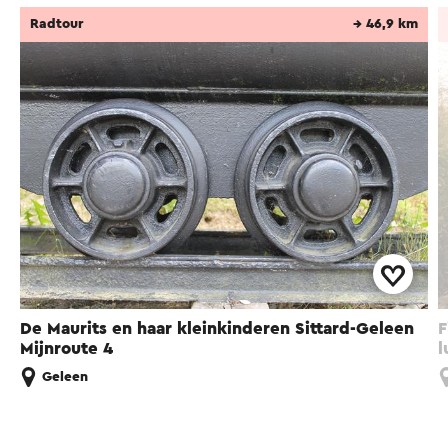
Radtour
→ 46,9 km
De Maurits en haar kleinkinderen Sittard-Geleen
F
Mijnroute 4
l
Geleen