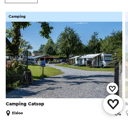
Camping
Camping Catsop
B
Elsloo