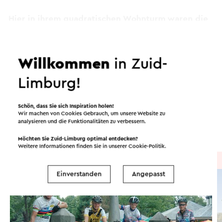
Hier in ihrem quadratischen Wohnturm waren die
edlen Herren von Elsloo sicher vor Feinden und
konnten Zoll für vorbeifahrende Schiffe erheben.
Weiter lesen
Willkommen
in Zuid-
Fischerei- und Jagdrechte brachten auch Geld, bis
Limburg!
die Maas hier ihr eigenes Atlantis beanspruchte
Routen in der Region
und nur Geschichten über die versunkene Burg
am Grund des Flusses übrig blieben.
Schön, dass Sie sich Inspiration holen!
Wir machen von Cookies Gebrauch, um unsere Website zu
analysieren und die Funktionalitäten zu verbessern.
Dieser Text wurde mit Hilfe eines Online-
Radfahren
Wandern
Radsport
Übersetzungsdienstes automatisch übersetzt.
Möchten Sie Zuid-Limburg optimal entdecken?
Weitere Informationen finden Sie in unserer
Cookie-Politik
.
Radtour
→ 537,9 km
Einverstanden
Angepasst