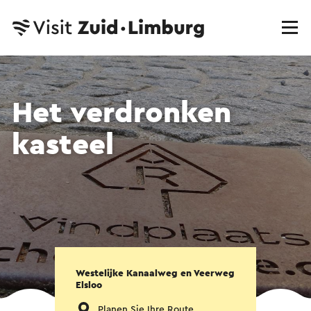
Het verdronken
kasteel
Westelijke Kanaalweg en Veerweg
Elsloo
Planen Sie Ihre Route