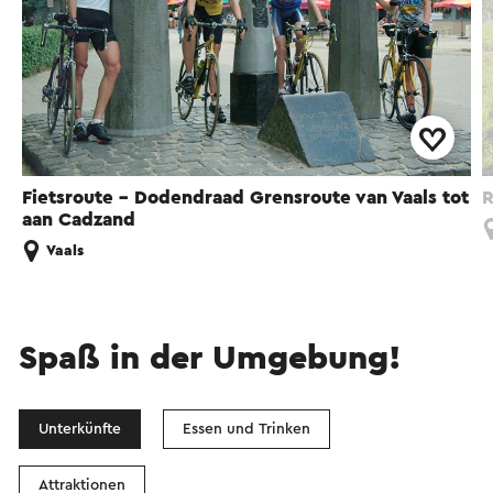
Fietsroute - Dodendraad Grensroute van Vaals tot
R
aan Cadzand
Vaals
Spaß in der Umgebung!
Unterkünfte
Essen und Trinken
Attraktionen