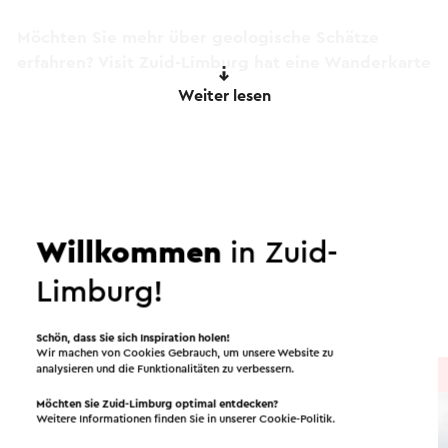
Möchten Sie mehr über geologische Schätze
erfahren? Visit Zuid-Limburg hat eine Wanderkarte
mit dem Namen „Geologische Schätze im Geuldal“
Weiter lesen
veröffentlicht. Diese ist in den Visit South Limburg
Shops erhältlich.
Dieser Text wurde mit Hilfe eines Online-
Routen in der Region
Übersetzungsdienstes automatisch übersetzt.
Willkommen
in Zuid-
Radfahren
Laufen
Mountainbike
Limburg!
Wandern
Radsport
Schön, dass Sie sich Inspiration holen!
Wir machen von Cookies Gebrauch, um unsere Website zu
analysieren und die Funktionalitäten zu verbessern.
Radtour
→ 40,7 km
Möchten Sie Zuid-Limburg optimal entdecken?
Weitere Informationen finden Sie in unserer
Cookie-Politik
.