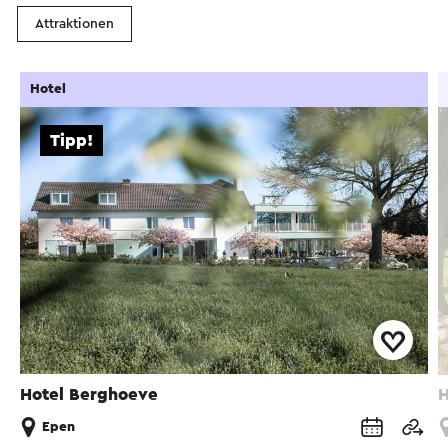
Attraktionen
Hotel
Tipp!
Hotel Berghoeve
H
Epen