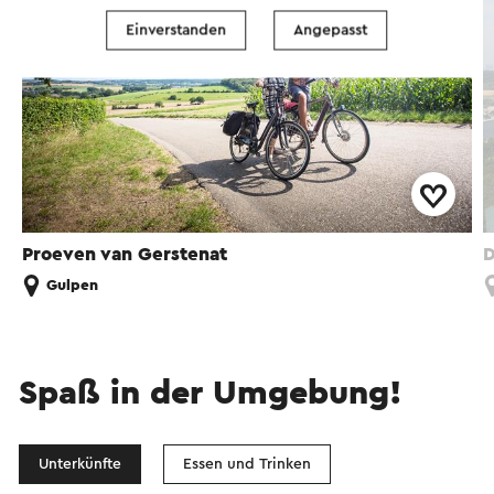
Einverstanden
Angepasst
Proeven van Gerstenat
D
Gulpen
Spaß in der Umgebung!
Unterkünfte
Essen und Trinken