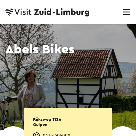
Abels Bikes
Rijksweg 113A
Gulpen
043-4504000