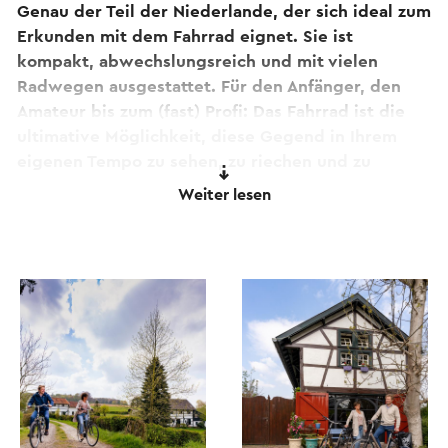
Genau der Teil der Niederlande, der sich ideal zum
Erkunden mit dem Fahrrad eignet. Sie ist
kompakt, abwechslungsreich und mit vielen
Radwegen ausgestattet. Für den Anfänger, den
Amateur bis zum (fast) Profi: Das Fahrrad ist die
ultimative Möglichkeit, diese Gegend in Ihrem
eigenen Tempo zu sehen, zu riechen und zu
schmecken. Kurz gesagt, komplett zu erleben.
Weiter lesen
Ist Ihr eigenes Fahrrad nicht für die Limburger
Landschaft geeignet oder haben Sie es während
Ihres Aufenthalts hier nicht mitgenommen? Dann
helfen Ihnen die Mitarbeiter mit einem
nagelneuen Elektro-Leihrad, das Sie unterwegs
nutzen können. Ob für eine anspruchsvolle und
sportliche Hügelrunde oder eine gemütliche
Sightseeing-Tour.