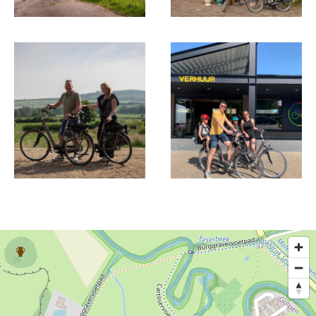
Die Fahrräder können schnell und einfach online
gemietet werden. Wählen Sie zwischen dem
normalen Elektrofahrrad, E-Mountainbike oder E-
Rennrad. Klicken Sie auf die gewünschte Anzahl
Fahrräder und geben Sie an, wie lange Sie das
Fahrrad mieten möchten (dies ist ab 1 Tag
möglich). Die Mitarbeiter sorgen dafür, dass Ihr
Fahrrad pünktlich bei Jef Abels Bikes in Gulpen
bereitsteht.
Dieser Text wurde mit Hilfe eines Online-
Übersetzungsdienstes automatisch übersetzt.