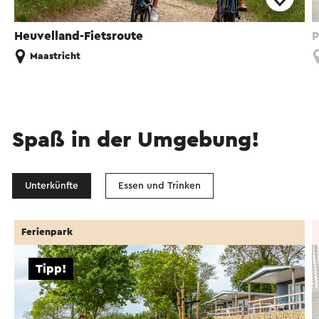
Heuvelland-Fietsroute
P
Maastricht
Spaß in der Umgebung!
Unterkünfte
Essen und Trinken
Ferienpark
Tipp!