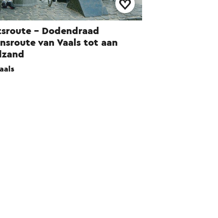
tsroute - Dodendraad
nsroute van Vaals tot aan
dzand
aals