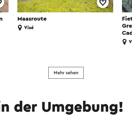
n
Maasroute
Fie
Gre
Visé
Ca
V
Mehr sehen
in der Umgebung!