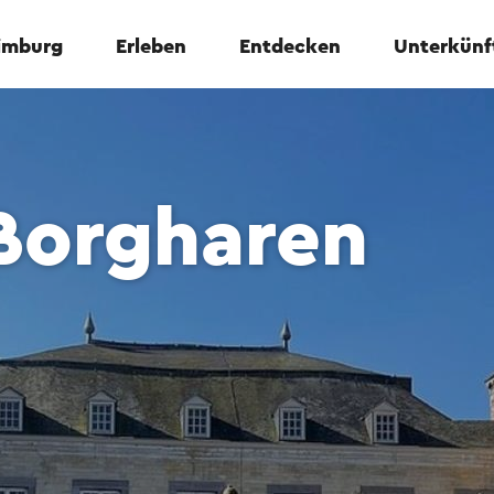
Limburg
Erleben
Entdecken
Unterkünf
Borgharen