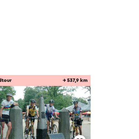
dtour
→ 537,9 km