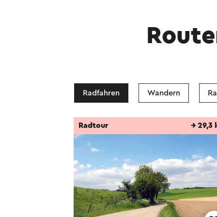
Route
Radfahren
Wandern
Ra
Radtour
→ 29,3