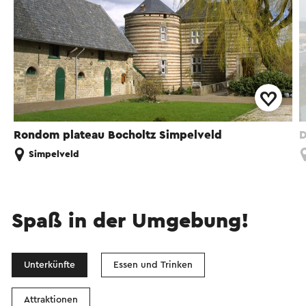
Rondom plateau Bocholtz Simpelveld
D
Simpelveld
Spaß in der Umgebung!
Unterkünfte
Essen und Trinken
Attraktionen