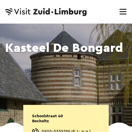
Kasteel De Bongard
Schoolstraat 40
Bocholtz
0900-5559798 (€ 1,- p.g.)