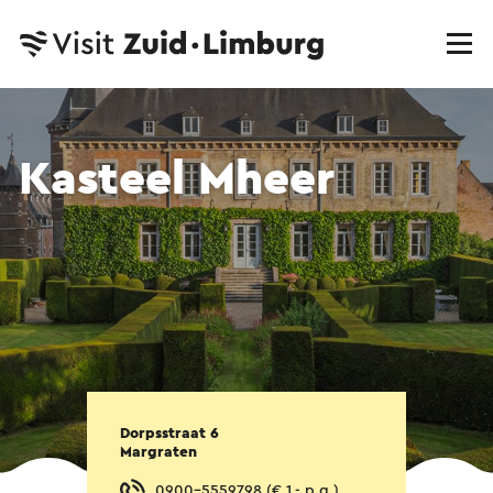
Kasteel Mheer
Dorpsstraat 6
Margraten
0900-5559798 (€ 1,- p.g.)