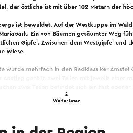
fel, der östliche ist mit über 102 Metern der hö
lbergs ist bewaldet. Auf der Westkuppe im Wald
 Mariapark. Ein von Bäumen gesäumter Weg füh
stlichen Gipfel. Zwischen dem Westgipfel und 
ine Wiese.
ste wurde mehrfach in den Radklassiker Amstel
Anstieg geht in zwei Teilen mit jeweils einer 
schen zwei Teilen befindet sich ein fast ebener
Weiter lesen
 Hilfe eines Online-Übersetzungsdienstes automatisch ü