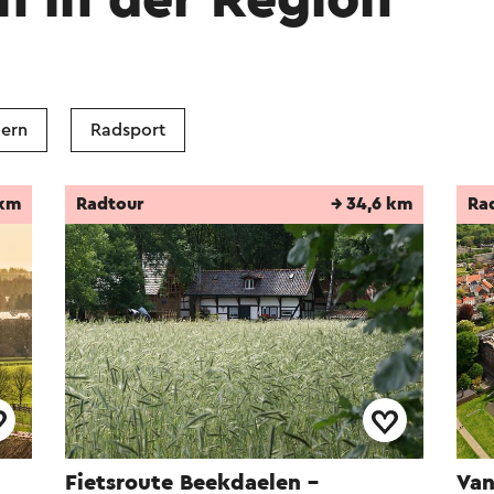
n in der Region
ern
Radsport
 km
Radtour
→ 34,6 km
Ra
Fietsroute Beekdaelen -
Van