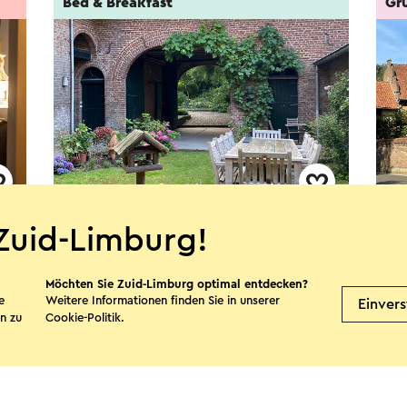
Bed & Breakfast
Gr
B&B Hoeve aan de Beukenberg
Fab
Zuid-Limburg!
Oirsbeek
S
Möchten Sie Zuid-Limburg optimal entdecken?
e
Weitere Informationen finden Sie in unserer
Einver
n zu
Cookie-Politik
.
Mehr sehen