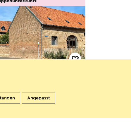
uppenunterkunft
ritiushuis
chinnen
standen
Angepasst