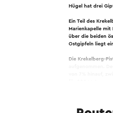
Hügel hat drei Gip
Ein Teil des Kreke
Marienkapelle mit
über die beiden ö
Ostgipfeln liegt e
Die Krekelberg-Pi
aufgenommen. Der 
von 7% hinauf, zwi
für 200 Meter.
Dieser Text wurde mit