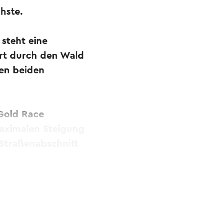
chste.
 steht eine
rt durch den Wald
den beiden
 Gold Race
maximalen Steigung
 Straßenabschnitt
bersetzt.