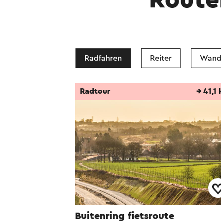
Route
Radfahren
Reiter
Wand
Radtour
→ 41,1
Buitenring fietsroute