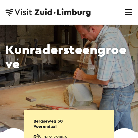
Kunradersteengroe
ve
Bergseweg 30
Voerendaal
0455751884