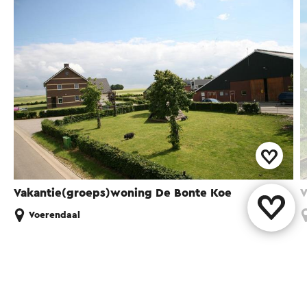
Vakantie(groeps)woning De Bonte Koe
V
Voerendaal
Diese Seite teilen