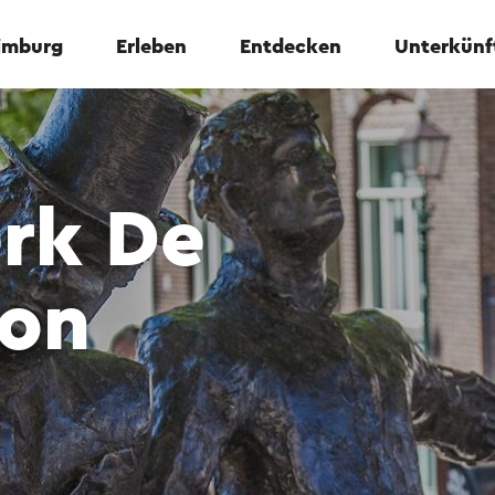
Limburg
Erleben
Entdecken
Unterkünf
rk De
on