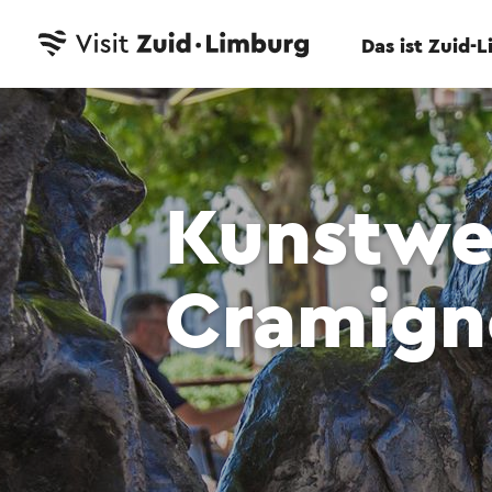
Das ist Zuid-
Kunstwe
Cramign