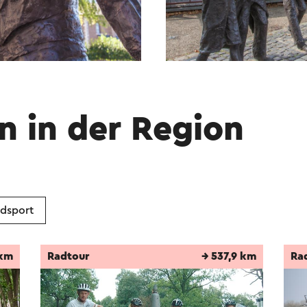
n in der Region
dsport
 km
Radtour
→ 537,9 km
Ra