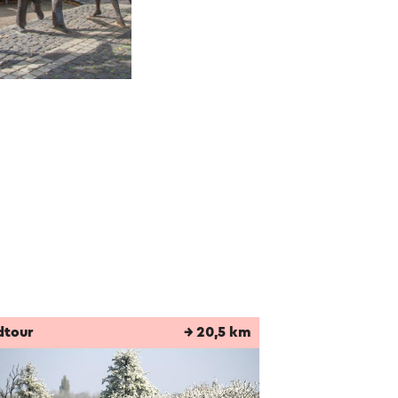
dtour
→ 20,5 km