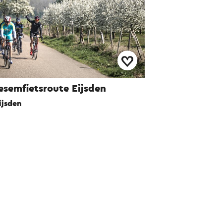
esemfietsroute Eijsden
ijsden