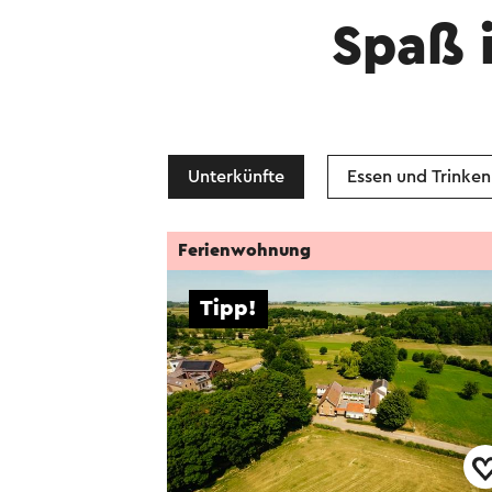
Spaß 
Unterkünfte
Essen und Trinken
Ferienwohnung
Tipp!