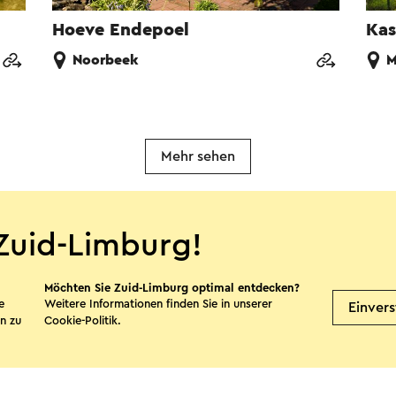
Hoeve Endepoel
Kas
Noorbeek
M
Mehr sehen
Zuid-Limburg!
te teilen
Möchten Sie Zuid-Limburg optimal entdecken?
e
Weitere Informationen finden Sie in unserer
Einver
n zu
Cookie-Politik
.
Facebook
X
E-Mail