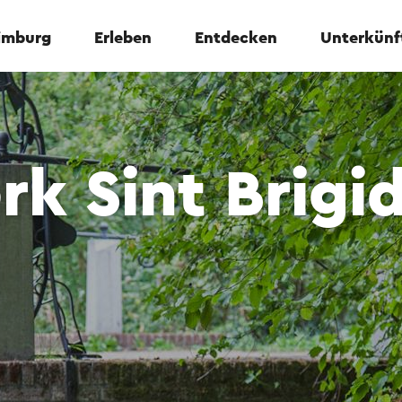
Limburg
Erleben
Entdecken
Unterkünf
k Sint Brigi