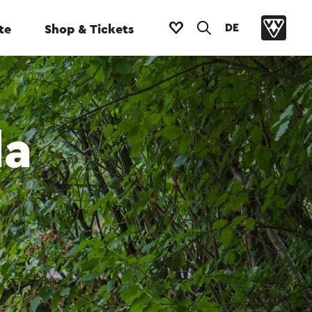
DE
te
Shop & Tickets
da