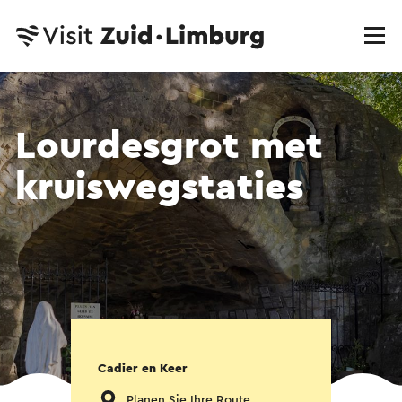
Lourdesgrot met
kruiswegstaties
Cadier en Keer
Planen Sie Ihre Route