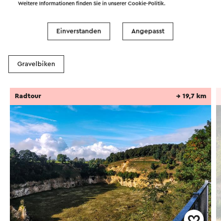
Routen in der Region
Weitere Informationen finden Sie in unserer
Cookie-Politik
.
Einverstanden
Angepasst
Radfahren
Wandern
Radsport
Gravelbiken
Radtour
→ 19,7 km