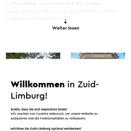
vorhersehbar, wenn man sich das breite
Eingangstor am Rijksweg, die Straßen und die
großzügige Anlage ansieht.
Weiter lesen
In der ersten Hälfte des letzten Jahrhunderts gab
es hier tatsächlich Massenandacht. Die Leute
zünden immer noch regelmäßig eine Kerze in der
Höhle an und es gibt viel zu Fuß in diesem
schönen Teil von Keer
Dieser Text wurde mit Hilfe eines Online-
Übersetzungsdienstes automatisch übersetzt.
Willkommen
in Zuid-
Limburg!
Schön, dass Sie sich Inspiration holen!
Wir machen von Cookies Gebrauch, um unsere Website zu
analysieren und die Funktionalitäten zu verbessern.
Möchten Sie Zuid-Limburg optimal entdecken?