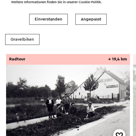
Routen in der Region
Weitere Informationen finden Sie in unserer
Cookie-Politik
.
Einverstanden
Angepasst
Radfahren
Wandern
Radsport
Gravelbiken
Radtour
→ 19,4 km