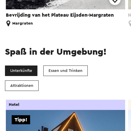
Bevrijding van het Plateau Eijsden-Margraten
H
Margraten
Spaß in der Umgebung!
Unterkünfte
Essen und Trinken
Attraktionen
Hotel
Tipp!